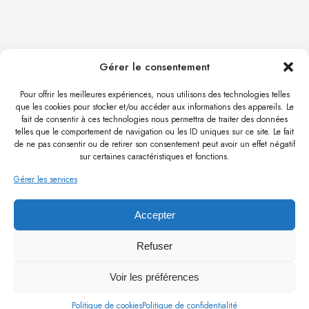
Gérer le consentement
Pour offrir les meilleures expériences, nous utilisons des technologies telles
ALBECKER.ARCHITECTE@GMAIL.COM
que les cookies pour stocker et/ou accéder aux informations des appareils. Le
fait de consentir à ces technologies nous permettra de traiter des données
telles que le comportement de navigation ou les ID uniques sur ce site. Le fait
11 RUE DE LA GARE
de ne pas consentir ou de retirer son consentement peut avoir un effet négatif
67370 TRUCHTERSHEIM
sur certaines caractéristiques et fonctions.
06 78 45 34 96
-
-
Gérer les services
LOCALISER
POLITIQUE DE CONFIDENTIALITÉ
Accepter
POLITIQUE DE COOKIES
Refuser
© ALBECKER ARCHITECTE 2015. TOUS DROITS
RÉSERVÉS.
Voir les préférences
Politique de cookies
Politique de confidentialité