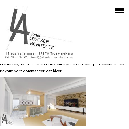
Mademoiselle W et Monsieur K on acquis une belle maison construite
dans les années 50 et agrandie dans les années 70. Il m’ont contacté
pour réaliser des travaux de rénovation et de modification des
espaces intérieures, aprés une première esquisse qui comportait une
extension, ils ont décidé de ne faire que des travaux de modification
intérieures, la consultation des entreprises à donc pu débuter et les
travaux vont commencer cet hiver.