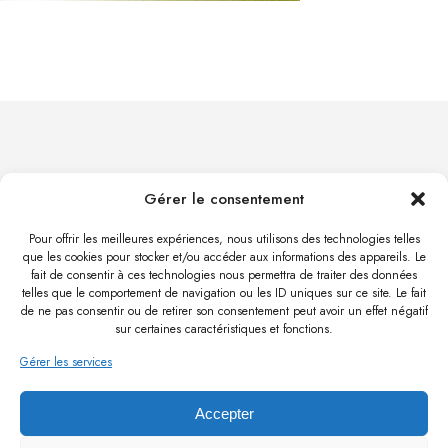
Gérer le consentement
Pour offrir les meilleures expériences, nous utilisons des technologies telles
ALBECKER.ARCHITECTE@GMAIL.COM
que les cookies pour stocker et/ou accéder aux informations des appareils. Le
fait de consentir à ces technologies nous permettra de traiter des données
telles que le comportement de navigation ou les ID uniques sur ce site. Le fait
11 RUE DE LA GARE
de ne pas consentir ou de retirer son consentement peut avoir un effet négatif
67370 TRUCHTERSHEIM
sur certaines caractéristiques et fonctions.
06 78 45 34 96
-
-
Gérer les services
LOCALISER
POLITIQUE DE CONFIDENTIALITÉ
Accepter
POLITIQUE DE COOKIES